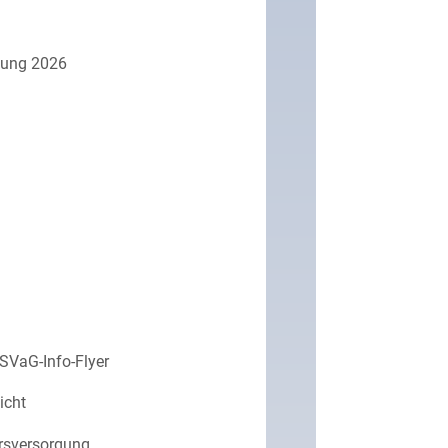
lung 2026
 PSVaG-Info-Flyer
icht
ersversorgung