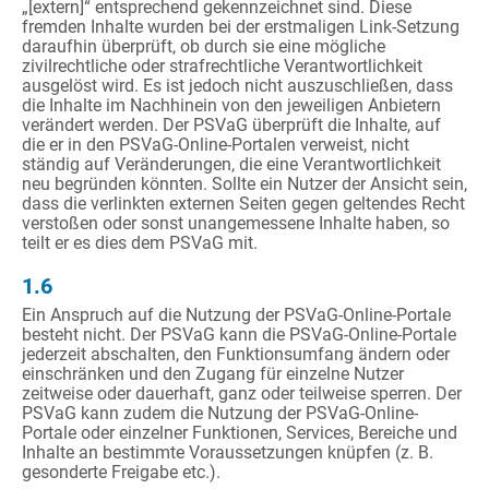
„[extern]“ entsprechend gekennzeichnet sind. Diese
fremden Inhalte wurden bei der erstmaligen Link-Setzung
daraufhin überprüft, ob durch sie eine mögliche
zivilrechtliche oder strafrechtliche Verantwortlichkeit
ausgelöst wird. Es ist jedoch nicht auszuschließen, dass
die Inhalte im Nachhinein von den jeweiligen Anbietern
verändert werden. Der PSVaG überprüft die Inhalte, auf
die er in den PSVaG-Online-Portalen verweist, nicht
ständig auf Veränderungen, die eine Verantwortlichkeit
neu begründen könnten. Sollte ein Nutzer der Ansicht sein,
dass die verlinkten externen Seiten gegen geltendes Recht
verstoßen oder sonst unangemessene Inhalte haben, so
teilt er es dies dem PSVaG mit.
1.6
Ein Anspruch auf die Nutzung der PSVaG-Online-Portale
besteht nicht. Der PSVaG kann die PSVaG-Online-Portale
jederzeit abschalten, den Funktionsumfang ändern oder
einschränken und den Zugang für einzelne Nutzer
zeitweise oder dauerhaft, ganz oder teilweise sperren. Der
PSVaG kann zudem die Nutzung der PSVaG-Online-
Portale oder einzelner Funktionen, Services, Bereiche und
Inhalte an bestimmte Voraussetzungen knüpfen (z. B.
gesonderte Freigabe etc.).