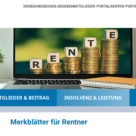
ERHEBUNGSBOGEN ABGEBEN
MITGLIEDER-PORTAL
RENTEN-PORT
TGLIEDER & BEITRAG
INSOLVENZ & LEISTUNG
Merkblätter für Rentner